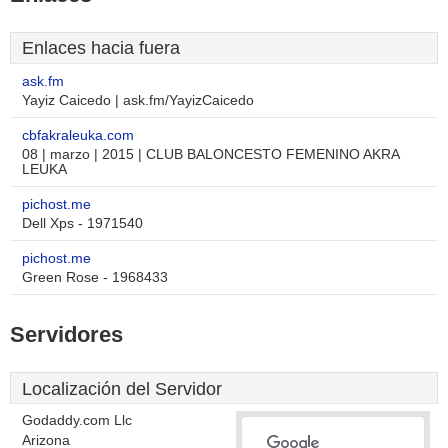
Enlaces hacia fuera
ask.fm
Yayiz Caicedo | ask.fm/YayizCaicedo
cbfakraleuka.com
08 | marzo | 2015 | CLUB BALONCESTO FEMENINO AKRA
LEUKA
pichost.me
Dell Xps - 1971540
pichost.me
Green Rose - 1968433
Servidores
Localización del Servidor
Godaddy.com Llc
Arizona