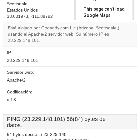
Scottsdale
This page can't load
Estados Unidos
Google Maps
33.601973, -111.88792
correctly.
Está alojado por Godaddy.com Llc (Arizona, Scottsdale,)
usando el Apache/2 servidor web. Su número IP es
Do you
OK
23.229.148.101.
own this
website?
IP:
23.229.148.101
Servidor web:
Apache/2
Codificación:
utf-8
PING (23.229.148.101) 56(84) bytes de
datos.
64 bytes desde ip-23-229-148-