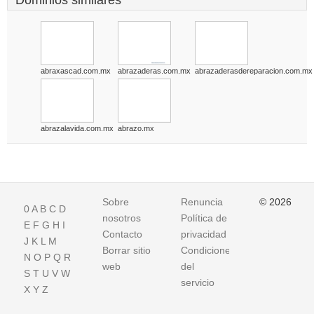
Dominios similares
abraxascad.com.mx
abrazaderas.com.mx
abrazaderasdereparacion.com.mx
abrazalavida.com.mx
abrazo.mx
Sobre
Renuncia
© 2026
0
A
B
C
D
nosotros
Política de
E
F
G
H
I
Contacto
privacidad
J
K
L
M
Borrar sitio
Condiciones
N
O
P
Q
R
web
del
S
T
U
V
W
servicio
X
Y
Z