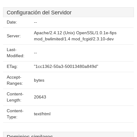
Configuración del Servidor
Date:
--
Apache/2.4.12 (Unix) OpenSSL/1.0.1e-fips
Server:
mod_bwlimited/1.4 mod_fcgid/2.3.10-dev
Last-
--
Modified:
ETag:
"1cc1362-50a3-50013480a849d"
Accept-
bytes
Ranges:
Content-
20643
Length:
Content-
text/html
Type: