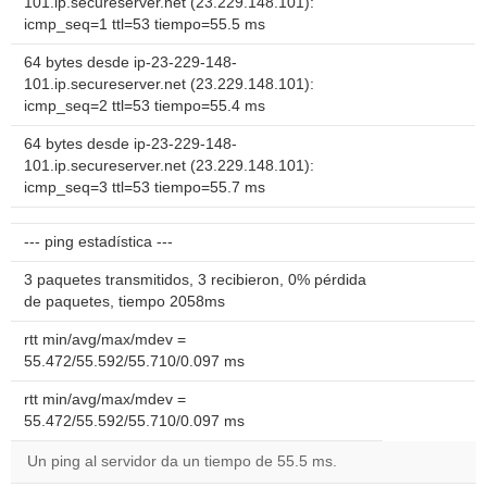
101.ip.secureserver.net (23.229.148.101):
icmp_seq=1 ttl=53 tiempo=55.5 ms
64 bytes desde ip-23-229-148-
101.ip.secureserver.net (23.229.148.101):
icmp_seq=2 ttl=53 tiempo=55.4 ms
64 bytes desde ip-23-229-148-
101.ip.secureserver.net (23.229.148.101):
icmp_seq=3 ttl=53 tiempo=55.7 ms
--- ping estadística ---
3 paquetes transmitidos, 3 recibieron, 0% pérdida
de paquetes, tiempo 2058ms
rtt min/avg/max/mdev =
55.472/55.592/55.710/0.097 ms
rtt min/avg/max/mdev =
55.472/55.592/55.710/0.097 ms
Un ping al servidor da un tiempo de 55.5 ms.