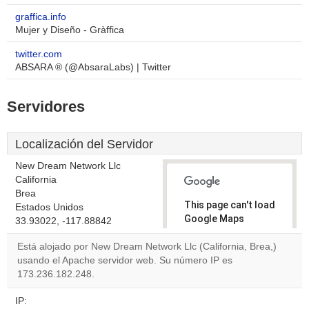
graffica.info
Mujer y Diseño - Gràffica
twitter.com
ABSARA ® (@AbsaraLabs) | Twitter
Servidores
Localización del Servidor
New Dream Network Llc
California
Brea
This page can't load
Estados Unidos
Google Maps
33.93022, -117.88842
correctly.
Está alojado por New Dream Network Llc (California, Brea,)
usando el Apache servidor web. Su número IP es
Do you
OK
173.236.182.248.
own this
website?
IP: