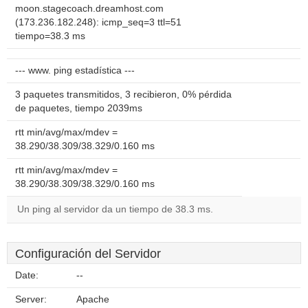
moon.stagecoach.dreamhost.com
(173.236.182.248): icmp_seq=3 ttl=51
tiempo=38.3 ms
--- www. ping estadística ---
3 paquetes transmitidos, 3 recibieron, 0% pérdida
de paquetes, tiempo 2039ms
rtt min/avg/max/mdev =
38.290/38.309/38.329/0.160 ms
rtt min/avg/max/mdev =
38.290/38.309/38.329/0.160 ms
Un ping al servidor da un tiempo de 38.3 ms.
Configuración del Servidor
Date:
--
Server:
Apache