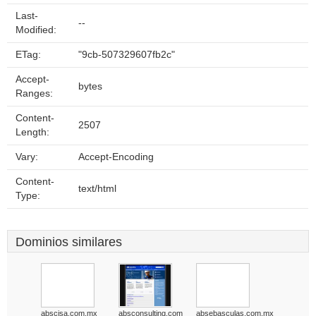
Last-
--
Modified:
ETag:
"9cb-507329607fb2c"
Accept-
bytes
Ranges:
Content-
2507
Length:
Vary:
Accept-Encoding
Content-
text/html
Type:
Dominios similares
abscisa.com.mx
absconsulting.com
absebasculas.com.mx