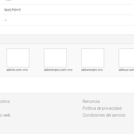
text/html
--
abtire.com.mx
abtonerpro.com.mx
abtonerpro.mx
abtour.co
otros
Renuncia
Política de privacidad
io web
Condiciones del servicio