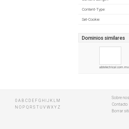
Content-Type:
Set-Cookie:
Dominios similares
abtelectrical.com.mx
Sobre nos
0
A
B
C
D
E
F
G
H
I
J
K
L
M
Contacto
N
O
P
Q
R
S
T
U
V
W
X
Y
Z
Borrar sit