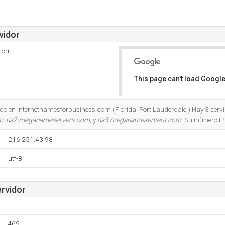
vidor
.com
This page can't load Google
Do you own this website?
do en Internetnamesforbusiness.com (Florida, Fort Lauderdale.) Hay 3 serv
m
,
ns2.meganameservers.com
, y
ns3.meganameservers.com
. Su número IP
216.251.43.98
utf-8
ervidor
--
469