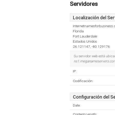
Servidores
Localización del Ser
Internetnamesforbusiness
Florida
Fort Lauderdale
Estados Unidos
26.121147, -80.129176
Su servidor web está ubica
ns1.meganameservers.co
IP:
Codificación:
Configuración del S
Date:
Content-Length: