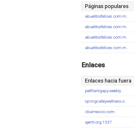
Páginas populares
abuelitosfelices.com.m..
abuelitosfelices.com.m..
abuelitosfelices.com.m..
abuelitosfelices.com.m..
Enlaces
Enlaces hacia fuera
joelfilartigapy.weebly..
springvalleywellness.o..
cbamexico.com
ajenti.org:1337