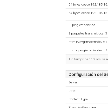
64 bytes desde 192.185.16
64 bytes desde 192.185.16
--- ping estadística ---
3 paquetes transmitidos, 3
rtt min/avg/max/mdev = 
rtt min/avg/max/mdev = 
Un tiempo de 16.9 ms, se r
Configuración del S
Server:
Date:
Content-Type:
Transfer-Encoding: