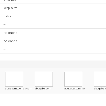
keep-alive
False
--
no-cache
no-cache
--
abuelosmodernos.com
abugaber.com
abugaber.com.mx
abugaber