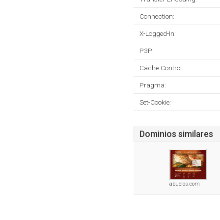
Connection:
X-Logged-In:
P3P:
Cache-Control:
Pragma:
Set-Cookie:
Dominios similares
abuelos.com