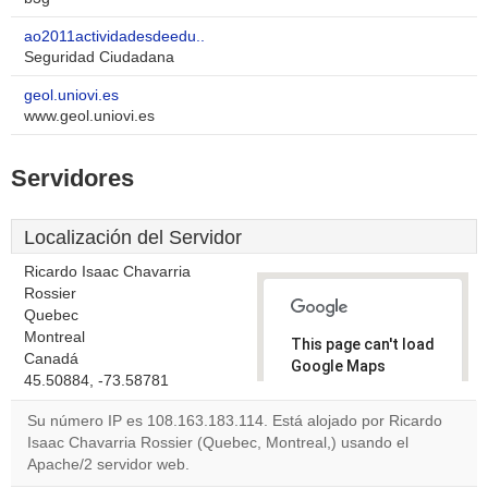
ao2011actividadesdeedu..
Seguridad Ciudadana
geol.uniovi.es
www.geol.uniovi.es
Servidores
Localización del Servidor
Ricardo Isaac Chavarria
Rossier
Quebec
Montreal
This page can't load
Canadá
Google Maps
45.50884, -73.58781
correctly.
Su número IP es 108.163.183.114. Está alojado por Ricardo
Do you
Isaac Chavarria Rossier (Quebec, Montreal,) usando el
OK
own this
Apache/2 servidor web.
website?