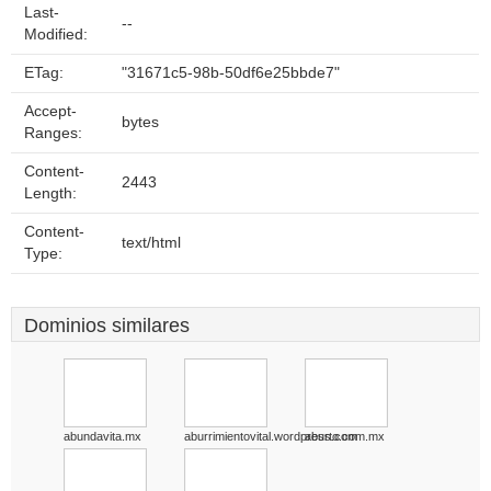
Last-
--
Modified:
ETag:
"31671c5-98b-50df6e25bbde7"
Accept-
bytes
Ranges:
Content-
2443
Length:
Content-
text/html
Type:
Dominios similares
abundavita.mx
aburrimientovital.wordpress.com
aburto.com.mx