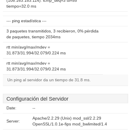
(108.163.183.114): icmp_seq=3 ttl=55
tiempo=32.0 ms
--- ping estadística ---
3 paquetes transmitidos, 3 recibieron, 0% pérdida
de paquetes, tiempo 2034ms
rtt min/avg/max/mdev =
31.873/31.994/32.079/0.224 ms
rtt min/avg/max/mdev =
31.873/31.994/32.079/0.224 ms
Un ping al servidor da un tiempo de 31.8 ms.
Configuración del Servidor
Date:
--
Apache/2.2.29 (Unix) mod_ssl/2.2.29
Server:
OpenSSL/1.0.1e-fips mod_bwlimited/1.4