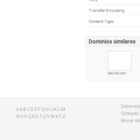
Transfer-Encoding:
Content-Type:
Dominios similares
abvisfo.com
Sobre nos
0
A
B
C
D
E
F
G
H
I
J
K
L
M
Contacto
N
O
P
Q
R
S
T
U
V
W
X
Y
Z
Borrar sit