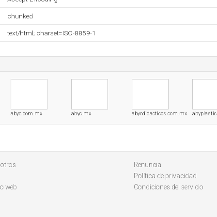
chunked
text/html; charset=ISO-8859-1
abyc.com.mx
abyc.mx
abycdidacticos.com.mx
abyplasti
otros
Renuncia
Política de privacidad
io web
Condiciones del servicio