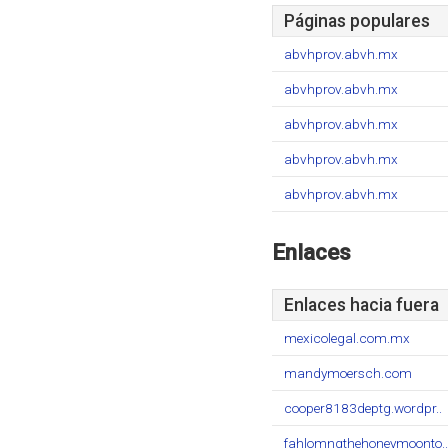
Páginas populares
abvhprov.abvh.mx
abvhprov.abvh.mx
abvhprov.abvh.mx
abvhprov.abvh.mx
abvhprov.abvh.mx
Enlaces
Enlaces hacia fuera
mexicolegal.com.mx
mandymoersch.com
cooper8183deptg.wordpr..
fahlomngthehoneymoonto..