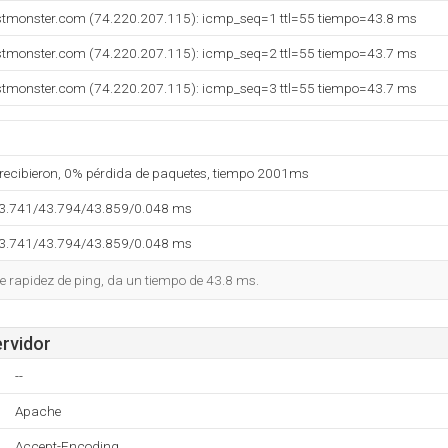
stmonster.com (74.220.207.115): icmp_seq=1 ttl=55 tiempo=43.8 ms
stmonster.com (74.220.207.115): icmp_seq=2 ttl=55 tiempo=43.7 ms
stmonster.com (74.220.207.115): icmp_seq=3 ttl=55 tiempo=43.7 ms
 recibieron, 0% pérdida de paquetes, tiempo 2001ms
43.741/43.794/43.859/0.048 ms
43.741/43.794/43.859/0.048 ms
 rapidez de ping, da un tiempo de 43.8 ms.
ervidor
--
Apache
Accept-Encoding