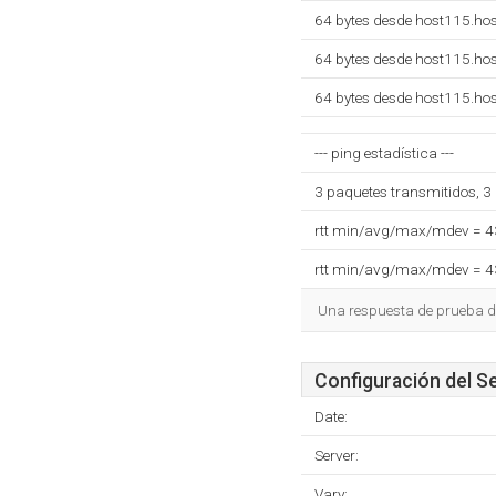
64 bytes desde host115.ho
64 bytes desde host115.ho
64 bytes desde host115.ho
--- ping estadística ---
3 paquetes transmitidos, 3
rtt min/avg/max/mdev = 
rtt min/avg/max/mdev = 
Una respuesta de prueba de
Configuración del S
Date:
Server:
Vary: