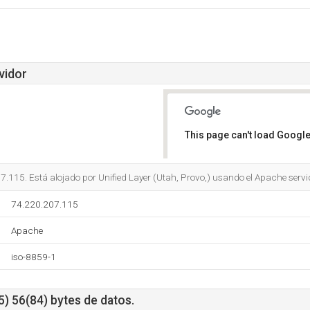
vidor
This page can't load Google
Do you own this website?
.115. Está alojado por Unified Layer (Utah, Provo,) usando el Apache servi
74.220.207.115
Apache
iso-8859-1
) 56(84) bytes de datos.