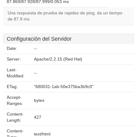
87.869/87.928/87.999/0.053 ms
Una respuesta de prueba de rapidez de ping, da un tiempo
de 87.9 ms.
Configuración del Servidor
Date:
--
Server:
Apache/2.2.15 (Red Hat)
Last-
--
Modified:
ETag:
"680031-1ab-50e375ba3b9c0"
Accept-
bytes
Ranges:
Content-
427
Length:
Content-
text/html