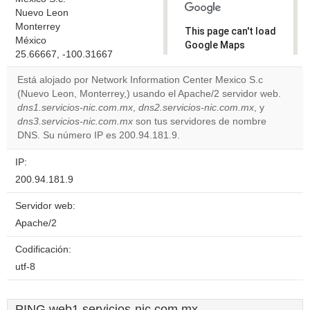
Nuevo Leon
Monterrey
This page can't load
México
Google Maps
25.66667, -100.31667
correctly.
Está alojado por Network Information Center Mexico S.c
Do you
(Nuevo Leon, Monterrey,) usando el Apache/2 servidor web.
OK
own this
dns1.servicios-nic.com.mx
,
dns2.servicios-nic.com.mx
, y
website?
dns3.servicios-nic.com.mx
son tus servidores de nombre
DNS. Su número IP es 200.94.181.9.
IP:
200.94.181.9
Servidor web:
Apache/2
Codificación:
utf-8
PING web1.servicios-nic.com.mx