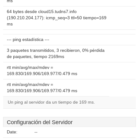
ms
64 bytes desde cloud15.tudns7.info
(190.210.204.177): icmp_seq=3 ttl=50 tiempo=169
ms
--- ping estadística ---
3 paquetes transmitidos, 3 recibieron, 0% pérdida
de paquetes, tiempo 2169ms
rtt min/avg/max/mdev =
169.830/169.906/169.977/0.479 ms
rtt min/avg/max/mdev =
169.830/169.906/169.977/0.479 ms
Un ping al servidor da un tiempo de 169 ms.
Configuración del Servidor
Date:
--