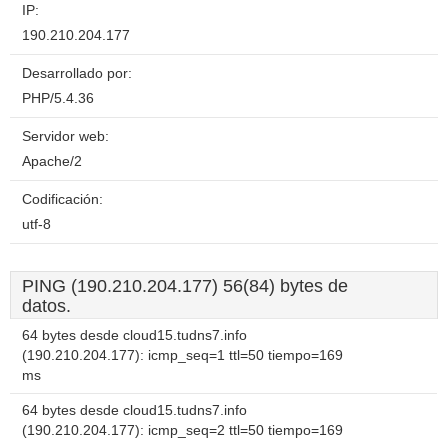
IP:
190.210.204.177
Desarrollado por:
PHP/5.4.36
Servidor web:
Apache/2
Codificación:
utf-8
PING (190.210.204.177) 56(84) bytes de
datos.
64 bytes desde cloud15.tudns7.info
(190.210.204.177): icmp_seq=1 ttl=50 tiempo=169
ms
64 bytes desde cloud15.tudns7.info
(190.210.204.177): icmp_seq=2 ttl=50 tiempo=169