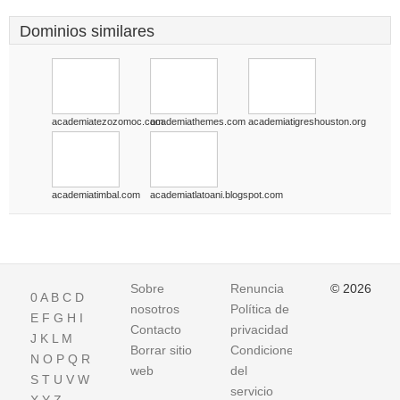
Dominios similares
academiatezozomoc.com
academiathemes.com
academiatigreshouston.org
academiatimbal.com
academiatlatoani.blogspot.com
Sobre
Renuncia
© 2026
0
A
B
C
D
nosotros
Política de
E
F
G
H
I
Contacto
privacidad
J
K
L
M
Borrar sitio
Condiciones
N
O
P
Q
R
web
del
S
T
U
V
W
servicio