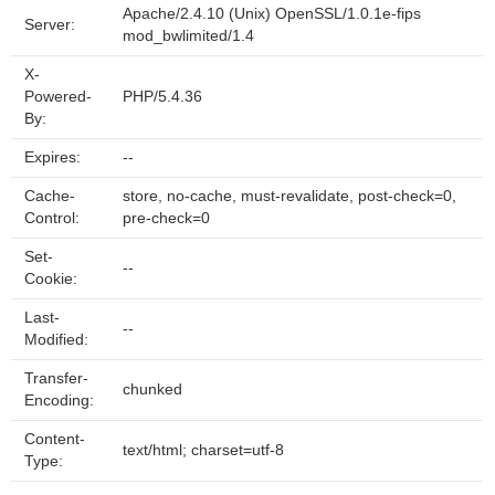
Apache/2.4.10 (Unix) OpenSSL/1.0.1e-fips
Server:
mod_bwlimited/1.4
X-
Powered-
PHP/5.4.36
By:
Expires:
--
Cache-
store, no-cache, must-revalidate, post-check=0,
Control:
pre-check=0
Set-
--
Cookie:
Last-
--
Modified:
Transfer-
chunked
Encoding:
Content-
text/html; charset=utf-8
Type: