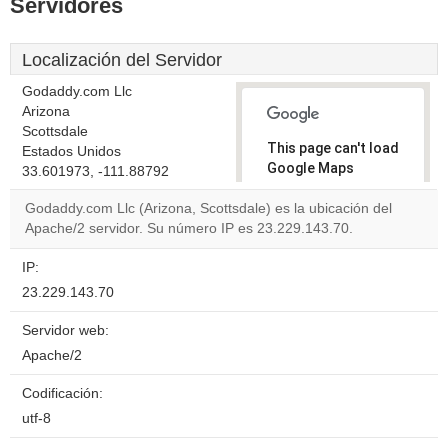
Servidores
Localización del Servidor
Godaddy.com Llc
Arizona
Scottsdale
This page can't load
Estados Unidos
Google Maps
33.601973, -111.88792
correctly.
Godaddy.com Llc (Arizona, Scottsdale) es la ubicación del
Apache/2 servidor. Su número IP es 23.229.143.70.
Do you
OK
own this
website?
IP:
23.229.143.70
Servidor web:
Apache/2
Codificación:
utf-8