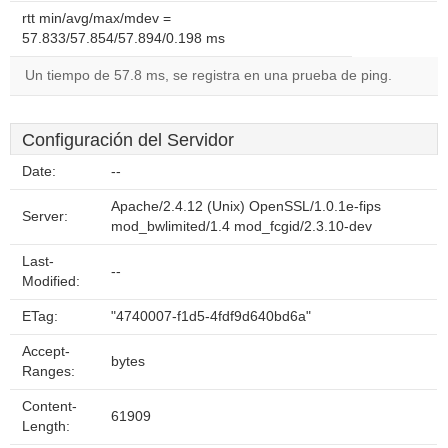
rtt min/avg/max/mdev =
57.833/57.854/57.894/0.198 ms
Un tiempo de 57.8 ms, se registra en una prueba de ping.
Configuración del Servidor
Date:
--
Apache/2.4.12 (Unix) OpenSSL/1.0.1e-fips
Server:
mod_bwlimited/1.4 mod_fcgid/2.3.10-dev
Last-
--
Modified:
ETag:
"4740007-f1d5-4fdf9d640bd6a"
Accept-
bytes
Ranges:
Content-
61909
Length: