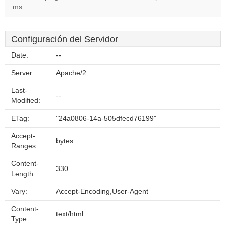
ms.
Configuración del Servidor
Date:
--
Server:
Apache/2
Last-
--
Modified:
ETag:
"24a0806-14a-505dfecd76199"
Accept-
bytes
Ranges:
Content-
330
Length:
Vary:
Accept-Encoding,User-Agent
Content-
text/html
Type: