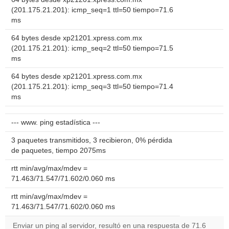
(201.175.21.201): icmp_seq=1 ttl=50 tiempo=71.6
ms
64 bytes desde xp21201.xpress.com.mx
(201.175.21.201): icmp_seq=2 ttl=50 tiempo=71.5
ms
64 bytes desde xp21201.xpress.com.mx
(201.175.21.201): icmp_seq=3 ttl=50 tiempo=71.4
ms
--- www. ping estadística ---
3 paquetes transmitidos, 3 recibieron, 0% pérdida
de paquetes, tiempo 2075ms
rtt min/avg/max/mdev =
71.463/71.547/71.602/0.060 ms
rtt min/avg/max/mdev =
71.463/71.547/71.602/0.060 ms
Enviar un ping al servidor, resultó en una respuesta de 71.6