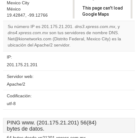
Mexico City
This page can't load
México
Google Maps
19.42847, -99.12766
correctly.
Su número IP es 201.175.21.201.
dns3.xpress.com.mx
, y
dns4.xpress.com.mx
son tus servidores de nombre DNS.
Do you
OK
Net@kionetworks.com (Distrito Federal, Mexico City) es la
own this
website?
ubicación del Apache/2 servidor.
IP:
201.175.21.201
Servidor web:
Apache/2
Codificación:
utf-8
PING www. (201.175.21.201) 56(84)
bytes de datos.
64 bytes desde xp21201.xpress.com.mx