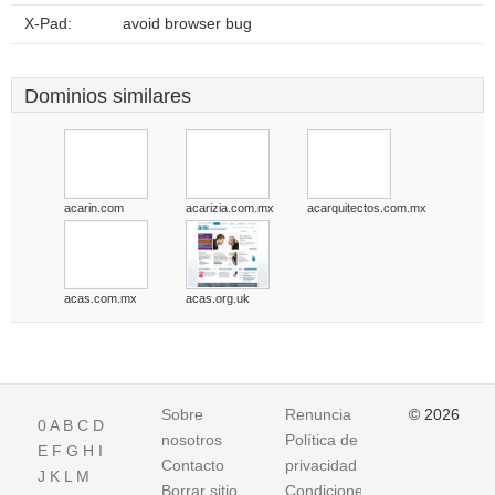
X-Pad:
avoid browser bug
Dominios similares
acarin.com
acarizia.com.mx
acarquitectos.com.mx
acas.com.mx
acas.org.uk
Sobre
Renuncia
© 2026
0
A
B
C
D
nosotros
Política de
E
F
G
H
I
Contacto
privacidad
J
K
L
M
Borrar sitio
Condiciones