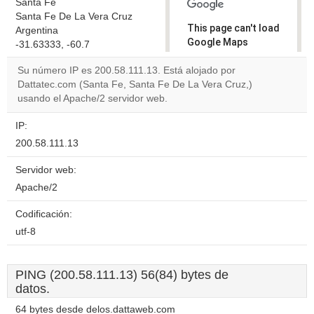
Santa Fe
Santa Fe De La Vera Cruz
This page can't load
Argentina
Google Maps
-31.63333, -60.7
correctly.
Su número IP es 200.58.111.13. Está alojado por
Dattatec.com (Santa Fe, Santa Fe De La Vera Cruz,)
Do you
OK
usando el Apache/2 servidor web.
own this
website?
IP:
200.58.111.13
Servidor web:
Apache/2
Codificación:
utf-8
PING (200.58.111.13) 56(84) bytes de
datos.
64 bytes desde delos.dattaweb.com