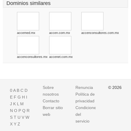
Dominios similares
accemed.mx
accen.com.mx
accenconsultores.com.mx
accenconsultores.mx
accenet.com.mx
Sobre
Renuncia
© 2026
0
A
B
C
D
nosotros
Política de
E
F
G
H
I
Contacto
privacidad
J
K
L
M
Borrar sitio
Condiciones
N
O
P
Q
R
web
del
S
T
U
V
W
servicio
X
Y
Z