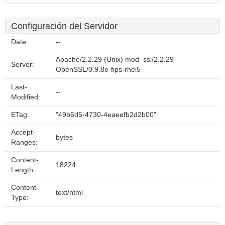
Configuración del Servidor
Date:
--
Apache/2.2.29 (Unix) mod_ssl/2.2.29
Server:
OpenSSL/0.9.8e-fips-rhel5
Last-
--
Modified:
ETag:
"49b6d5-4730-4eaeefb2d2b00"
Accept-
bytes
Ranges:
Content-
18224
Length:
Content-
text/html
Type: