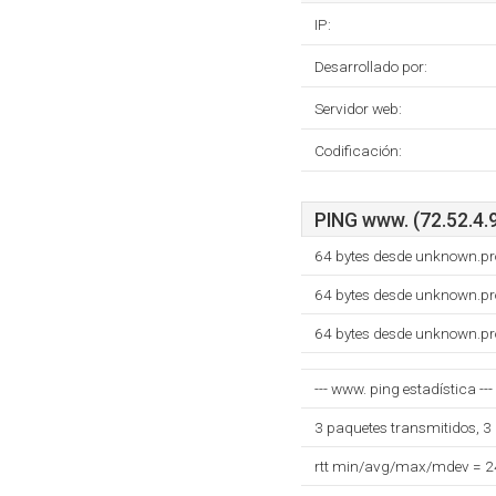
IP:
Desarrollado por:
Servidor web:
Codificación:
PING www. (72.52.4.9
64 bytes desde unknown.pr
64 bytes desde unknown.pr
64 bytes desde unknown.pr
--- www. ping estadística ---
3 paquetes transmitidos, 3
rtt min/avg/max/mdev = 