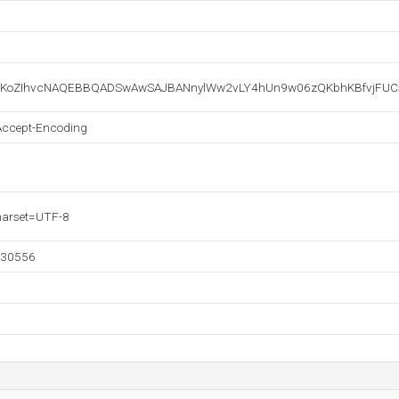
oZIhvcNAQEBBQADSwAwSAJBANnylWw2vLY4hUn9w06zQKbhKBfvjFUCs
Accept-Encoding
charset=UTF-8
730556