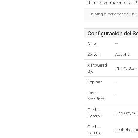
rtt min/avg/max/mdev = 
Un ping al servidor da un 
Configuración del S
Date:
--
Server:
Apache
X-Powered-
PHP/5.3.3-
By:
Expires:
--
Last-
--
Modified:
Cache-
no-store, no
Control:
Cache-
post-check=
Control: