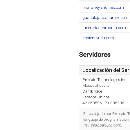
monterrey.anumex.com
guadalajara.anumex.com
funerariasanmartin.com..
content.yudu.com
Servidores
Localización del Ser
Prolexic Technologies Inc.
Massachusetts
Cambridge
Estados Unidos
42.363596, -71.085206
Está alojado por Prolexic 
lenguaje de programación 
ns1.sedoparking.com
.