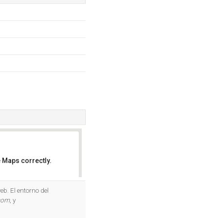
 Maps correctly.
OK
b. El entorno del
com
, y