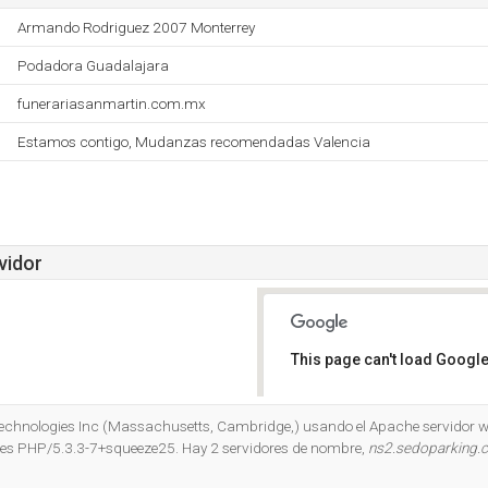
Armando Rodriguez 2007 Monterrey
Podadora Guadalajara
funerariasanmartin.com.mx
Estamos contigo, Mudanzas recomendadas Valencia
vidor
This page can't load Google
Do you own this website?
Technologies Inc (Massachusetts, Cambridge,) usando el Apache servidor we
es PHP/5.3.3-7+squeeze25. Hay 2 servidores de nombre,
ns2.sedoparking.