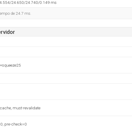
24.554/24.650/24.740/0.149 ms
tiempo de 24.7 ms.
ervidor
7+squeeze25
-cache, must-revalidate
0, pre-check=0