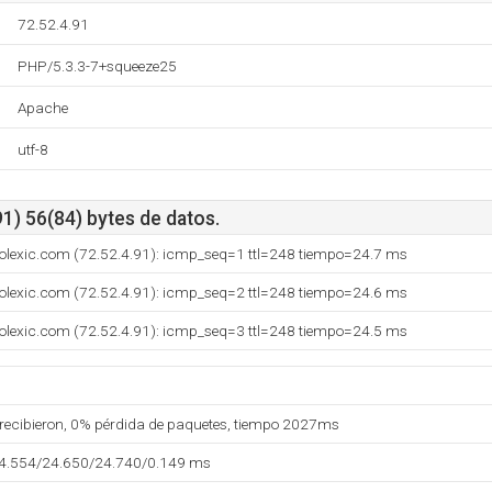
72.52.4.91
PHP/5.3.3-7+squeeze25
Apache
utf-8
1) 56(84) bytes de datos.
olexic.com (72.52.4.91): icmp_seq=1 ttl=248 tiempo=24.7 ms
olexic.com (72.52.4.91): icmp_seq=2 ttl=248 tiempo=24.6 ms
olexic.com (72.52.4.91): icmp_seq=3 ttl=248 tiempo=24.5 ms
 recibieron, 0% pérdida de paquetes, tiempo 2027ms
24.554/24.650/24.740/0.149 ms