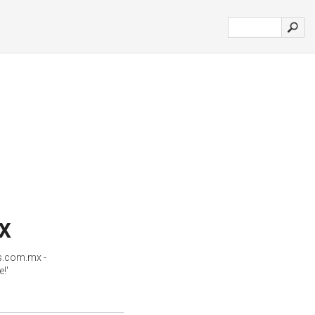
x
s.com.mx -
!'