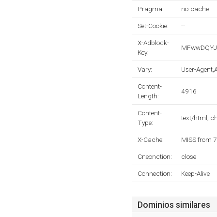
Pragma:
no-cache
Set-Cookie:
--
X-Adblock-
MFwwDQYJK
Key:
Vary:
User-Agent,
Content-
4916
Length:
Content-
text/html; 
Type:
X-Cache:
MISS from 
Cneonction:
close
Connection:
Keep-Alive
Dominios similares