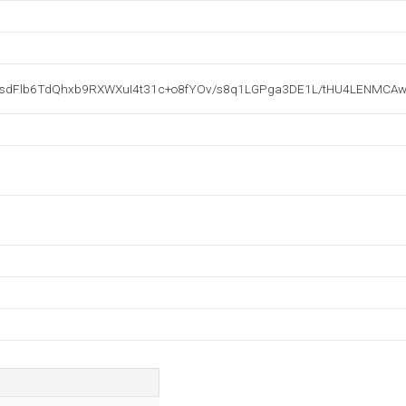
dFlb6TdQhxb9RXWXuI4t31c+o8fYOv/s8q1LGPga3DE1L/tHU4LENMCAw