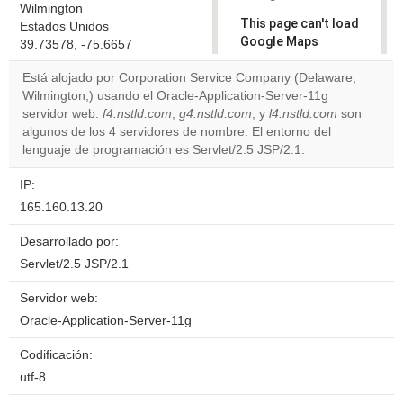
Wilmington
This page can't load
Estados Unidos
Google Maps
39.73578, -75.6657
correctly.
Está alojado por Corporation Service Company (Delaware,
Wilmington,) usando el Oracle-Application-Server-11g
Do you
OK
servidor web.
f4.nstld.com
,
g4.nstld.com
, y
own this
l4.nstld.com
son
website?
algunos de los 4 servidores de nombre. El entorno del
lenguaje de programación es Servlet/2.5 JSP/2.1.
IP:
165.160.13.20
Desarrollado por:
Servlet/2.5 JSP/2.1
Servidor web:
Oracle-Application-Server-11g
Codificación:
utf-8