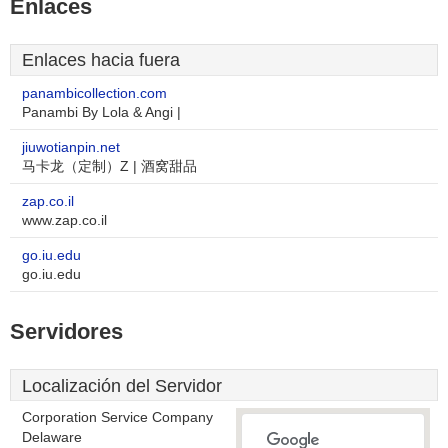
Enlaces
Enlaces hacia fuera
panambicollection.com
Panambi By Lola & Angi |
jiuwotianpin.net
马卡龙（定制）Z | 酒窝甜品
zap.co.il
www.zap.co.il
go.iu.edu
go.iu.edu
Servidores
Localización del Servidor
Corporation Service Company
Delaware