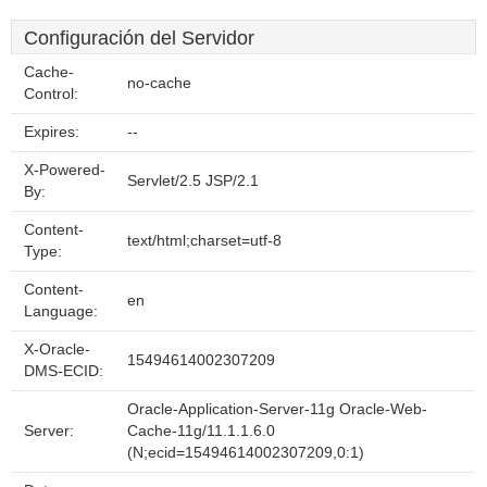
Configuración del Servidor
Cache-
no-cache
Control:
Expires:
--
X-Powered-
Servlet/2.5 JSP/2.1
By:
Content-
text/html;charset=utf-8
Type:
Content-
en
Language:
X-Oracle-
15494614002307209
DMS-ECID:
Oracle-Application-Server-11g Oracle-Web-
Server:
Cache-11g/11.1.1.6.0
(N;ecid=15494614002307209,0:1)