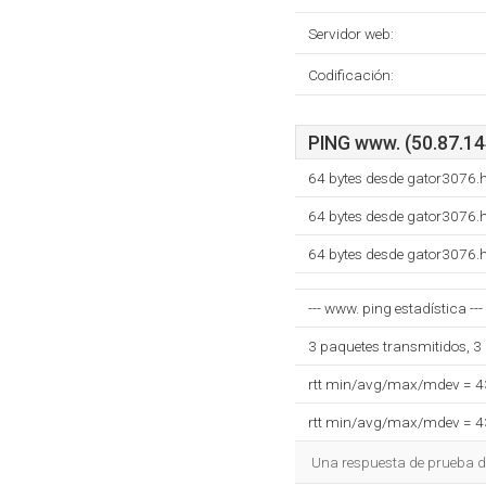
Servidor web:
Codificación:
PING www. (50.87.144
64 bytes desde gator3076.
64 bytes desde gator3076.
64 bytes desde gator3076.
--- www. ping estadística ---
3 paquetes transmitidos, 3
rtt min/avg/max/mdev = 
rtt min/avg/max/mdev = 
Una respuesta de prueba de