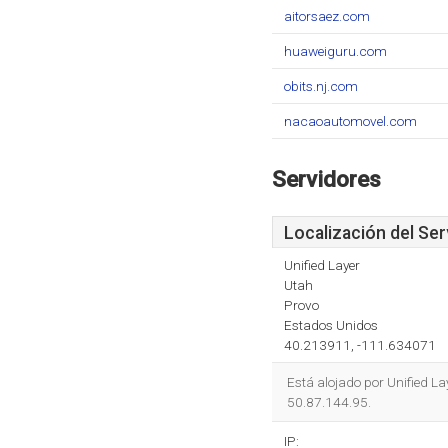
aitorsaez.com
huaweiguru.com
obits.nj.com
nacaoautomovel.com
Servidores
Localización del Ser
Unified Layer
Utah
Provo
Estados Unidos
40.213911, -111.634071
Está alojado por Unified L
50.87.144.95.
IP: