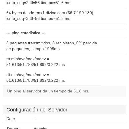
icmp_seq=2 ttl=56 tiempo=51.6 ms
64 bytes desde rmx1.dizinc.com (66.7.199.180):
icmp_seq=3 ttl=56 tiempo=51.8 ms
--- ping estadística ---
3 paquetes transmitidos, 3 recibieron, 0% pérdida
de paquetes, tiempo 1998ms
rtt min/avg/max/mdev =
51.613/51.783/51.892/0.222 ms
rtt min/avg/max/mdev =
51.613/51.783/51.892/0.222 ms
Un ping al servidor da un tiempo de 51.8 ms.
Configuración del Servidor
Date:
--
Server:
Apache