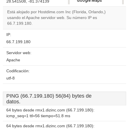
Google Maps
28.541508, -81.374139
correctly.
Está alojado por Hostdime.com Inc (Florida, Orlando,)
usando el Apache servidor web. Su número IP es
Do you
OK
66.7.199.180.
own this
website?
IP:
66.7.199.180
Servidor web:
Apache
Codificación:
utf-8
PING (66.7.199.180) 56(84) bytes de
datos.
64 bytes desde rmx1.dizinc.com (66.7.199.180):
icmp_seq=1 ttl=56 tiempo=51.8 ms
64 bytes desde rmx1.dizinc.com (66.7.199.180):