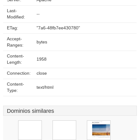
Last-
--
Modified:
ETag:
"7a6-48fb7ee430780"
Accept-
bytes
Ranges:
Content-
1958
Length:
Connection:
close
Content-
text/html
Type:
Dominios similares