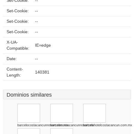
Set-Cookie:
--
Set-Cookie:
--
Set-Cookie:
--
Set-Cookie:
--
X-UA-
IE=edge
Compatible:
Date:
--
Content-
140381
Length:
Dominios similares
barcelocostacancunresort.com.mx
barcelocostacancunresort.mx
barcelohotelcostacancun.com.mx