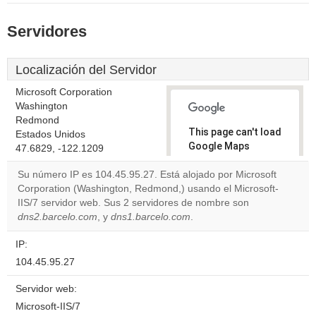
Servidores
Localización del Servidor
Microsoft Corporation
Washington
Redmond
This page can't load
Estados Unidos
Google Maps
47.6829, -122.1209
correctly.
Su número IP es 104.45.95.27. Está alojado por Microsoft
Corporation (Washington, Redmond,) usando el Microsoft-
Do you
OK
IIS/7 servidor web. Sus 2 servidores de nombre son
own this
website?
dns2.barcelo.com
, y
dns1.barcelo.com
.
IP:
104.45.95.27
Servidor web:
Microsoft-IIS/7