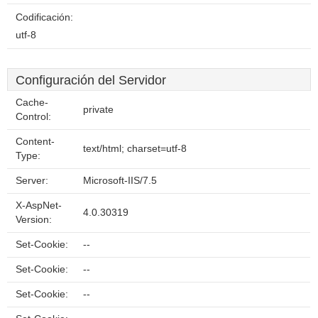
Codificación:
utf-8
Configuración del Servidor
Cache-
private
Control:
Content-
text/html; charset=utf-8
Type:
Server:
Microsoft-IIS/7.5
X-AspNet-
4.0.30319
Version:
Set-Cookie:
--
Set-Cookie:
--
Set-Cookie:
--