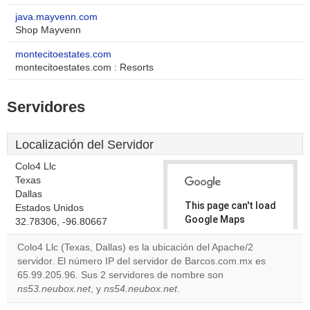
java.mayvenn.com
Shop Mayvenn
montecitoestates.com
montecitoestates.com : Resorts
Servidores
Localización del Servidor
Colo4 Llc
Texas
Dallas
This page can't load
Estados Unidos
Google Maps
32.78306, -96.80667
correctly.
Colo4 Llc (Texas, Dallas) es la ubicación del Apache/2
servidor. El número IP del servidor de Barcos.com.mx es
Do you
OK
65.99.205.96. Sus 2 servidores de nombre son
own this
website?
ns53.neubox.net
, y
ns54.neubox.net
.