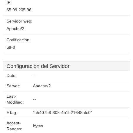
IP:
65.99.205.96
Servidor web:
Apache/2
Codificación:
utf-8
Configuración del Servidor
Date:
--
Server:
Apache/2
Last-
--
Modified:
ETag:
"a5407b8-308-4b1b21648afc0"
Accept-
bytes
Ranges: