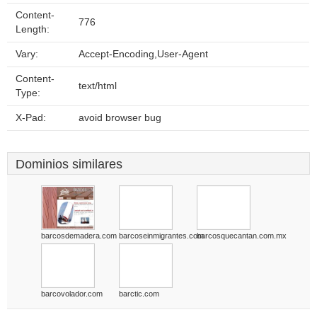
Content-
776
Length:
Vary:
Accept-Encoding,User-Agent
Content-
text/html
Type:
X-Pad:
avoid browser bug
Dominios similares
barcosdemadera.com
barcoseinmigrantes.com
barcosquecantan.com.mx
barcovolador.com
barctic.com