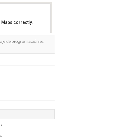
 Maps correctly.
OK
guaje de programación es
s
s