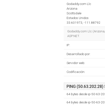
Godaddy.com Llc
Arizona
Scottsdale
Estados Unidos
33.601973, -111.88792
Godaddy.com Llc (Arizona, S
ASP.NET.
IP:
Desarrollado por:
Servidor web:
Codificación:
PING (50.63.202.28) 
64 bytes desde ip-50-63-20
64 bytes desde ip-50-63-20