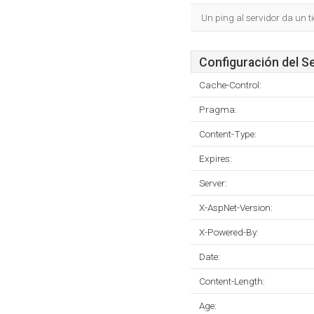
Un ping al servidor da un 
Configuración del S
Cache-Control:
Pragma:
Content-Type:
Expires:
Server:
X-AspNet-Version:
X-Powered-By:
Date:
Content-Length:
Age: