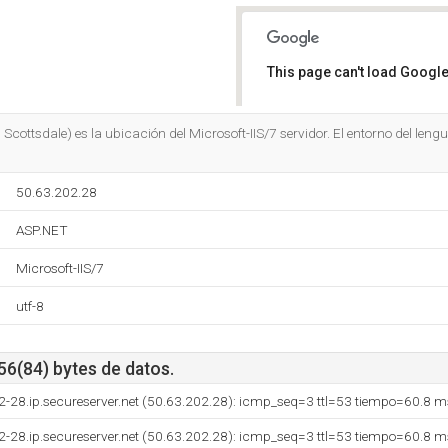
This page can't load Google
Do you own this website?
cottsdale) es la ubicación del Microsoft-IIS/7 servidor. El entorno del len
50.63.202.28
ASP.NET
Microsoft-IIS/7
utf-8
56(84) bytes de datos.
2-28.ip.secureserver.net (50.63.202.28): icmp_seq=3 ttl=53 tiempo=60.8 m
2-28.ip.secureserver.net (50.63.202.28): icmp_seq=3 ttl=53 tiempo=60.8 m