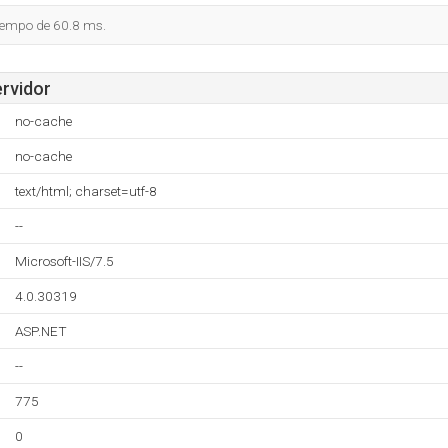
tiempo de 60.8 ms.
ervidor
no-cache
no-cache
text/html; charset=utf-8
--
Microsoft-IIS/7.5
4.0.30319
ASP.NET
--
775
0