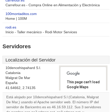
carrefour.es
Carrefour.es - Compra Online en Alimentación y Electrónica
100montaditos.com
Home | 100M
rodi.es
Inicio - Taller mecánico - Rodi Motor Services
Servidores
Localización del Servidor
10dencehispahard S.l.
Catalonia
Malgrat De Mar
This page can't load
España
Google Maps
41.64662, 2.74135
correctly.
Está alojado por 10dencehispahard S.l (Catalonia, Malgrat
De Mar,) usando el Apache servidor web. El número IP del
Do you
OK
servidor de Baricentro.es es 46.16.59.112. Sus 3 servidores
own this
website?