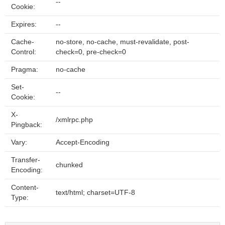
--
Cookie:
Expires:
--
Cache-
no-store, no-cache, must-revalidate, post-
Control:
check=0, pre-check=0
Pragma:
no-cache
Set-
--
Cookie:
X-
/xmlrpc.php
Pingback:
Vary:
Accept-Encoding
Transfer-
chunked
Encoding:
Content-
text/html; charset=UTF-8
Type: