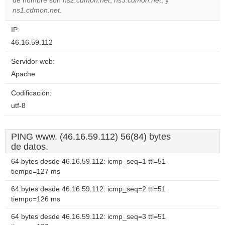
de nombre son
ns2.cdmon.net
,
ns3.cdmon.net
, y
ns1.cdmon.net
.
IP:
46.16.59.112
Servidor web:
Apache
Codificación:
utf-8
PING www. (46.16.59.112) 56(84) bytes
de datos.
64 bytes desde 46.16.59.112: icmp_seq=1 ttl=51
tiempo=127 ms
64 bytes desde 46.16.59.112: icmp_seq=2 ttl=51
tiempo=126 ms
64 bytes desde 46.16.59.112: icmp_seq=3 ttl=51