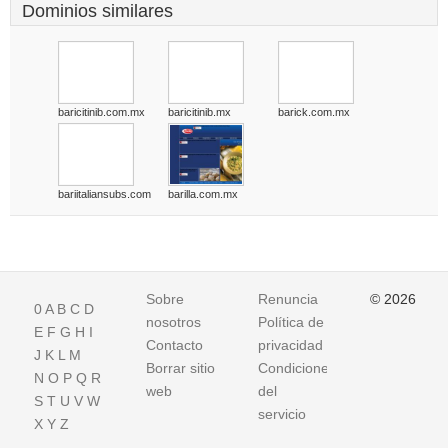
Dominios similares
baricitinib.com.mx
baricitinib.mx
barick.com.mx
bariitaliansubs.com
barilla.com.mx
Sobre
Renuncia
© 2026
0
A
B
C
D
nosotros
Política de
E
F
G
H
I
Contacto
privacidad
J
K
L
M
Borrar sitio
Condiciones
N
O
P
Q
R
web
del
S
T
U
V
W
servicio
X
Y
Z