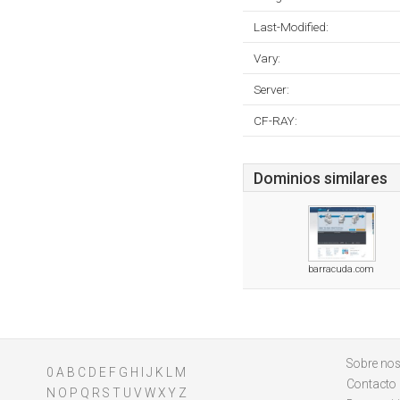
Last-Modified:
Vary:
Server:
CF-RAY:
Dominios similares
barracuda.com
Sobre nos
0
A
B
C
D
E
F
G
H
I
J
K
L
M
Contacto
N
O
P
Q
R
S
T
U
V
W
X
Y
Z