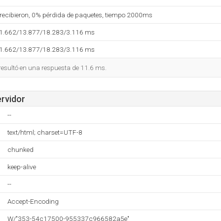
 recibieron, 0% pérdida de paquetes, tiempo 2000ms
11.662/13.877/18.283/3.116 ms
11.662/13.877/18.283/3.116 ms
 resultó en una respuesta de 11.6 ms.
ervidor
--
text/html; charset=UTF-8
chunked
keep-alive
--
Accept-Encoding
W/"353-54c17500-955337c966582a5e"