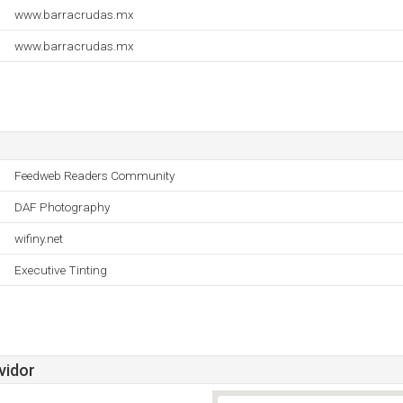
www.barracrudas.mx
www.barracrudas.mx
Feedweb Readers Community
DAF Photography
wifiny.net
Executive Tinting
vidor