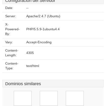
Configuración del Servidor
Date:
--
Server:
Apache/2.4.7 (Ubuntu)
X-
Powered-
PHP/5.5.9-1ubuntu4.4
By:
Vary:
Accept-Encoding
Content-
4305
Length:
Content-
text/html
Type:
Dominios similares