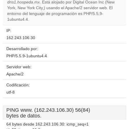
dns1.hospeda.mx
. Está alojado por Digital Ocean Inc (New
Do you
OK
York, New York City,) usando el Apache/2 servidor web. El
own this
website?
entorno del lenguaje de programación es PHP/5.5.9-
1ubuntu4.4.
IP:
162.243.106.30
Desarrollado por:
PHP/5.5.9-1ubuntu4.4
Servidor web:
Apache/2
Codificación:
utf-8
PING www. (162.243.106.30) 56(84)
bytes de datos.
64 bytes desde 162.243.106.30: icmp_seq=1