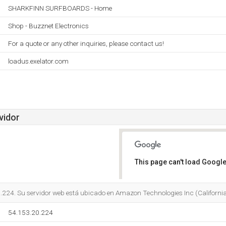
SHARKFINN SURFBOARDS - Home
Shop - Buzznet Electronics
For a quote or any other inquiries, please contact us!
loadus.exelator.com
vidor
This page can't load Google
Do you own this website?
.224. Su servidor web está ubicado en Amazon Technologies Inc (California
54.153.20.224