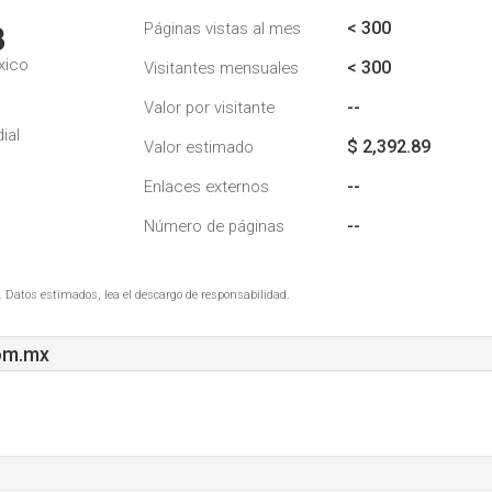
< 300
Páginas vistas al mes
3
xico
< 300
Visitantes mensuales
--
Valor por visitante
ial
$ 2,392.89
Valor estimado
--
Enlaces externos
--
Número de páginas
. Datos estimados, lea el descargo de responsabilidad.
om.mx