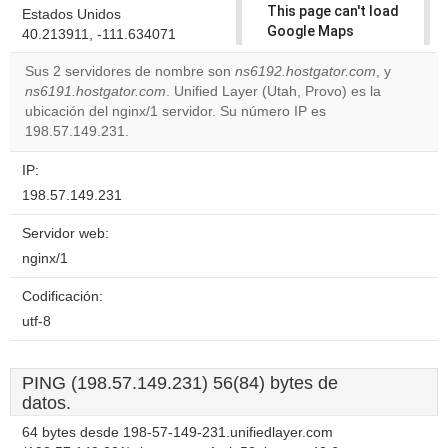
This page can't load
Estados Unidos
Google Maps
40.213911, -111.634071
correctly.
Sus 2 servidores de nombre son
ns6192.hostgator.com
, y
ns6191.hostgator.com
. Unified Layer (Utah, Provo) es la
Do you
OK
ubicación del nginx/1 servidor. Su número IP es
own this
website?
198.57.149.231.
IP:
198.57.149.231
Servidor web:
nginx/1
Codificación:
utf-8
PING (198.57.149.231) 56(84) bytes de
datos.
64 bytes desde 198-57-149-231.unifiedlayer.com