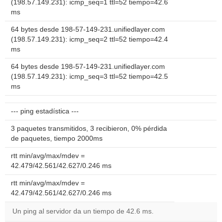
(198.57.149.231): icmp_seq=1 ttl=52 tiempo=42.6
ms
64 bytes desde 198-57-149-231.unifiedlayer.com
(198.57.149.231): icmp_seq=2 ttl=52 tiempo=42.4
ms
64 bytes desde 198-57-149-231.unifiedlayer.com
(198.57.149.231): icmp_seq=3 ttl=52 tiempo=42.5
ms
--- ping estadística ---
3 paquetes transmitidos, 3 recibieron, 0% pérdida
de paquetes, tiempo 2000ms
rtt min/avg/max/mdev =
42.479/42.561/42.627/0.246 ms
rtt min/avg/max/mdev =
42.479/42.561/42.627/0.246 ms
Un ping al servidor da un tiempo de 42.6 ms.