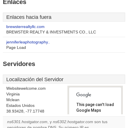
Enlaces
Enlaces hacia fuera
brewsterrealtyllc.com
BREWSTER REALTY & INVESTMENTS CO., LLC
jenniferleaphotography..
Page Load
Servidores
Localización del Servidor
Websitewelcome.com
Virginia
Mclean
This page can't load
Estados Unidos
Google Maps
38.93428, -77.17748
correctly.
ns6301.hostgator.com
, y
ns6302.hostgator.com
son tus
servidores de nombre DNS. Su número IP es