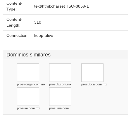
Content-
text/html;charset=ISO-8859-1
Type:
Content-
310
Length:
Connection:
keep-alive
Dominios similares
prostronger.com.mx
prosub.com.mx
prosubca.com.mx
prosum.com.mx
prosuma.com