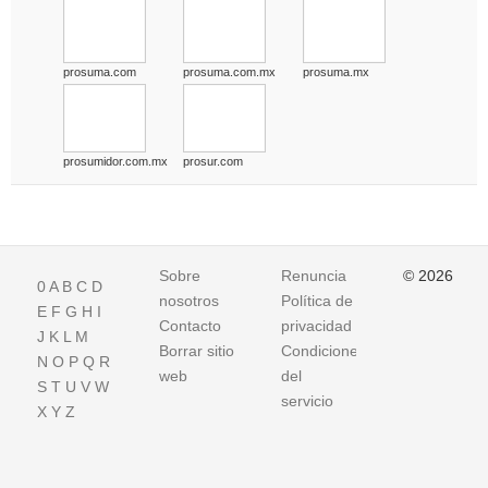
prosuma.com
prosuma.com.mx
prosuma.mx
prosumidor.com.mx
prosur.com
Sobre
Renuncia
© 2026
0
A
B
C
D
nosotros
Política de
E
F
G
H
I
Contacto
privacidad
J
K
L
M
Borrar sitio
Condiciones
N
O
P
Q
R
web
del
S
T
U
V
W
servicio
X
Y
Z