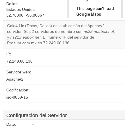
Dallas
This page can't load
Estados Unidos
Google Maps
32.78306, -96.80667
correctly.
Colo4 Llc (Texas, Dallas) es la ubicación del Apache/2
servidor. Sus 2 servidores de nombre son
ns22.neubox.net
,
Do you
OK
y
ns21.neubox.net
. El número IP del servidor de
own this
website?
Prosum.com.mx es 72.249.60.136.
IP:
72.249.60.136
Servidor web:
Apache/2
Codificación:
iso-8859-15
Configuración del Servidor
Date:
--