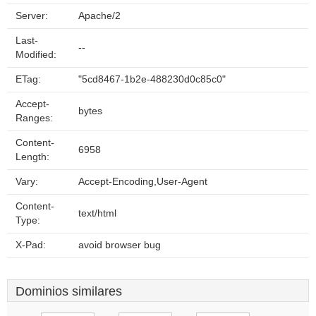
Server:
Apache/2
Last-
--
Modified:
ETag:
"5cd8467-1b2e-488230d0c85c0"
Accept-
bytes
Ranges:
Content-
6958
Length:
Vary:
Accept-Encoding,User-Agent
Content-
text/html
Type:
X-Pad:
avoid browser bug
Dominios similares