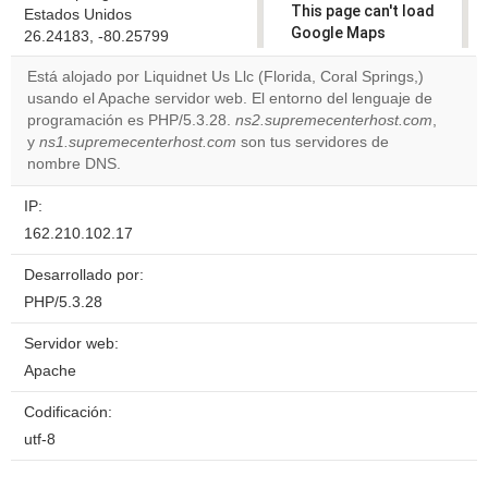
This page can't load
Estados Unidos
Google Maps
26.24183, -80.25799
correctly.
Está alojado por Liquidnet Us Llc (Florida, Coral Springs,)
usando el Apache servidor web. El entorno del lenguaje de
Do you
OK
programación es PHP/5.3.28.
ns2.supremecenterhost.com
own this
,
website?
y
ns1.supremecenterhost.com
son tus servidores de
nombre DNS.
IP:
162.210.102.17
Desarrollado por:
PHP/5.3.28
Servidor web:
Apache
Codificación:
utf-8