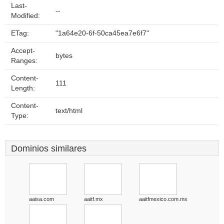
Last-
--
Modified:
ETag:
"1a64e20-6f-50ca45ea7e6f7"
Accept-
bytes
Ranges:
Content-
111
Length:
Content-
text/html
Type:
Dominios similares
aaisa.com
aaitf.mx
aaitfmexico.com.mx