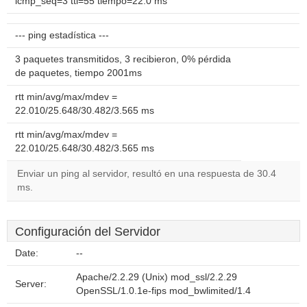
icmp_seq=3 ttl=55 tiempo=22.0 ms
--- ping estadística ---
3 paquetes transmitidos, 3 recibieron, 0% pérdida
de paquetes, tiempo 2001ms
rtt min/avg/max/mdev =
22.010/25.648/30.482/3.565 ms
rtt min/avg/max/mdev =
22.010/25.648/30.482/3.565 ms
Enviar un ping al servidor, resultó en una respuesta de 30.4
ms.
Configuración del Servidor
Date:
--
Apache/2.2.29 (Unix) mod_ssl/2.2.29
Server:
OpenSSL/1.0.1e-fips mod_bwlimited/1.4