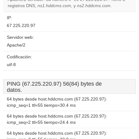
Do you
OK
registros DNS,
ns1.hddcms.com
, y
ns2.hddcms.com
own this
.
website?
IP:
67.225.220.97
Servidor web:
Apache/2
Codificación:
utf-8
PING (67.225.220.97) 56(84) bytes de
datos.
64 bytes desde host.hddcms.com (67.225.220.97):
icmp_seq=1 ttl=55 tiempo=30.4 ms
64 bytes desde host.hddcms.com (67.225.220.97):
icmp_seq=2 ttl=55 tiempo=24.4 ms
64 bytes desde host.hddcms.com (67.225.220.97):