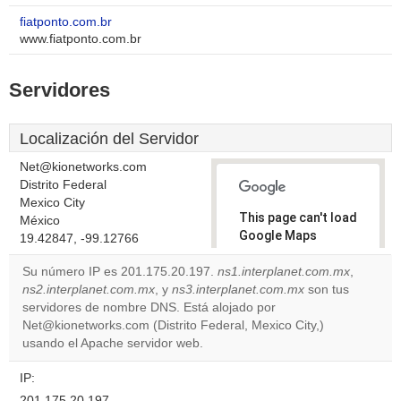
fiatponto.com.br
www.fiatponto.com.br
Servidores
Localización del Servidor
Net@kionetworks.com
Distrito Federal
Mexico City
This page can't load
México
Google Maps
19.42847, -99.12766
correctly.
Su número IP es 201.175.20.197.
ns1.interplanet.com.mx
,
ns2.interplanet.com.mx
, y
ns3.interplanet.com.mx
son tus
Do you
OK
servidores de nombre DNS. Está alojado por
own this
website?
Net@kionetworks.com (Distrito Federal, Mexico City,)
usando el Apache servidor web.
IP:
201.175.20.197