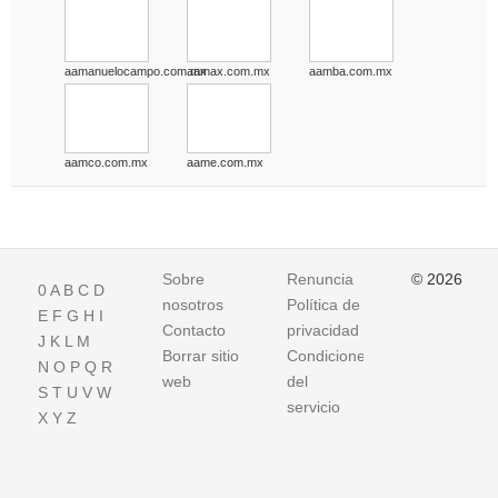
aamanuelocampo.com.mx
aamax.com.mx
aamba.com.mx
aamco.com.mx
aame.com.mx
Sobre
Renuncia
© 2026
0
A
B
C
D
nosotros
Política de
E
F
G
H
I
Contacto
privacidad
J
K
L
M
Borrar sitio
Condiciones
N
O
P
Q
R
web
del
S
T
U
V
W
servicio
X
Y
Z