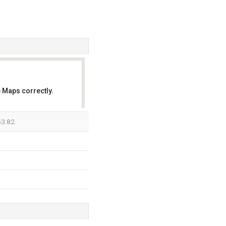
 Maps correctly.
OK
53.82.