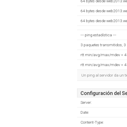
64 bytes desde web2013.w
64 bytes desde web2013.w
64 bytes desde web2013.w
--- ping estadística ---
3 paquetes transmitidos, 3
rtt min/avg/max/mdev = 
rtt min/avg/max/mdev = 
Un ping al servidor da un 
Configuración del S
Server:
Date:
Content-Type: