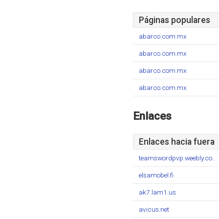
Páginas populares
abarco.com.mx
abarco.com.mx
abarco.com.mx
abarco.com.mx
Enlaces
Enlaces hacia fuera
teamswordpvp.weebly.co..
elsamobel.fi
ak7.lam1.us
avicus.net