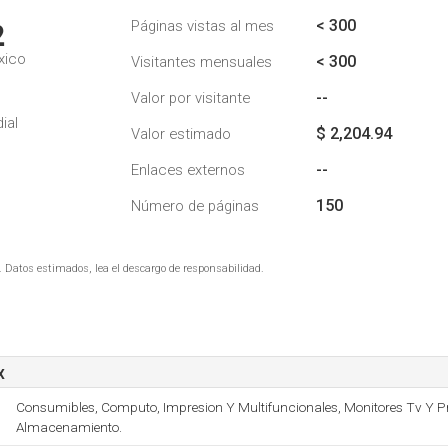
< 300
Páginas vistas al mes
2
xico
< 300
Visitantes mensuales
--
Valor por visitante
ial
$ 2,204.94
Valor estimado
--
Enlaces externos
150
Número de páginas
. Datos estimados, lea el descargo de responsabilidad.
x
Consumibles, Computo, Impresion Y Multifuncionales, Monitores Tv Y Pr
Almacenamiento.