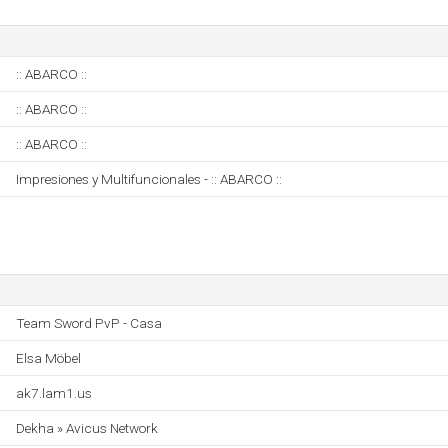
:: ABARCO ::
:: ABARCO ::
:: ABARCO ::
Impresiones y Multifuncionales - :: ABARCO ::
Team Sword PvP - Casa
Elsa Möbel
ak7.lam1.us
Dekha » Avicus Network