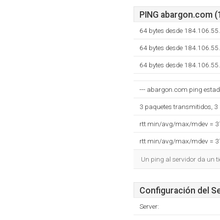
PING abargon.com (1
64 bytes desde 184.106.55
64 bytes desde 184.106.55
64 bytes desde 184.106.55
--- abargon.com ping estadí
3 paquetes transmitidos, 3
rtt min/avg/max/mdev = 
rtt min/avg/max/mdev = 
Un ping al servidor da un 
Configuración del S
Server: