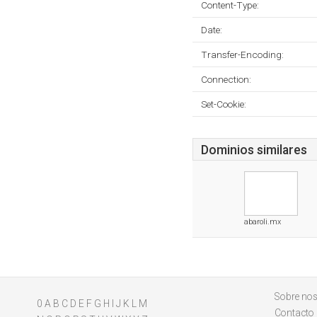
Content-Type:
Date:
Transfer-Encoding:
Connection:
Set-Cookie:
Dominios similares
abaroli.mx
Sobre nos
0
A
B
C
D
E
F
G
H
I
J
K
L
M
Contacto