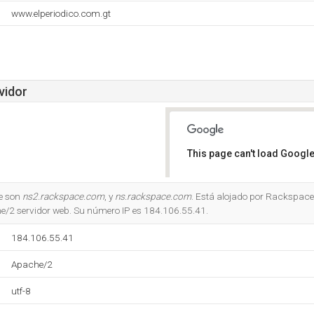
www.elperiodico.com.gt
vidor
This page can't load Google
Do you own this website?
e son
ns2.rackspace.com
, y
ns.rackspace.com
. Está alojado por Rackspace H
e/2 servidor web. Su número IP es 184.106.55.41.
184.106.55.41
Apache/2
utf-8