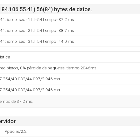
84.106.55.41) 56(84) bytes de datos.
.41: icmp_seq=1 ttl=54 tiempo=37.2 ms
.41: icmp_seq=2 ttl=54 tiempo=38.7 ms
.41: icmp_seq=3 ttl=54 tiempo=44.0 ms
stica ---
 recibieron, 0% pérdida de paquetes, tiempo 2046ms
37.254/40.032/44.097/2.946 ms
37.254/40.032/44.097/2.946 ms
tiempo de 37.2 ms.
ervidor
Apache/2.2