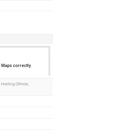
 Maps correctly.
OK
osting (Illinois,