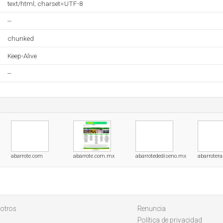
text/html; charset=UTF-8
--
chunked
Keep-Alive
--
abarrote.com
abarrote.com.mx
abarrotedediseno.mx
abarroter
otros
Renuncia
Política de privacidad