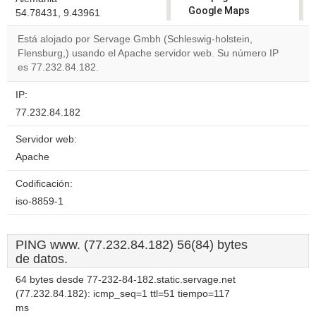
Google Maps
54.78431, 9.43961
correctly.
Está alojado por Servage Gmbh (Schleswig-holstein,
Flensburg,) usando el Apache servidor web. Su número IP
Do you
OK
es 77.232.84.182.
own this
website?
IP:
77.232.84.182
Servidor web:
Apache
Codificación:
iso-8859-1
PING www. (77.232.84.182) 56(84) bytes
de datos.
64 bytes desde 77-232-84-182.static.servage.net
(77.232.84.182): icmp_seq=1 ttl=51 tiempo=117
ms