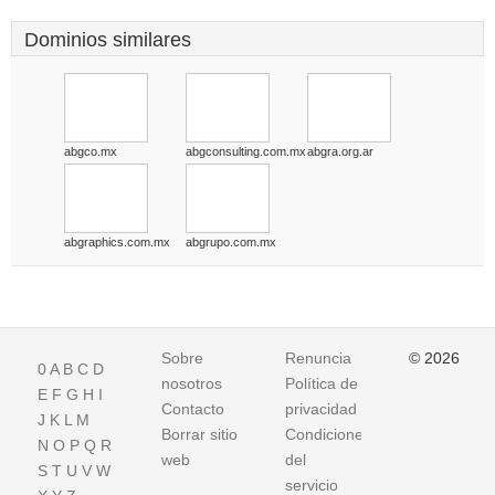
Dominios similares
abgco.mx
abgconsulting.com.mx
abgra.org.ar
abgraphics.com.mx
abgrupo.com.mx
Sobre
Renuncia
© 2026
0
A
B
C
D
nosotros
Política de
E
F
G
H
I
Contacto
privacidad
J
K
L
M
Borrar sitio
Condiciones
N
O
P
Q
R
web
del
S
T
U
V
W
servicio