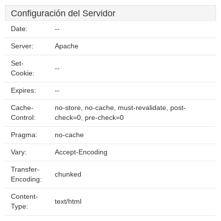
Configuración del Servidor
Date:
--
Server:
Apache
Set-
--
Cookie:
Expires:
--
Cache-
no-store, no-cache, must-revalidate, post-
Control:
check=0, pre-check=0
Pragma:
no-cache
Vary:
Accept-Encoding
Transfer-
chunked
Encoding:
Content-
text/html
Type: