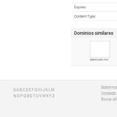
Expires:
Content-Type:
Dominios similares
abmi.com.mx
Sobre nos
0
A
B
C
D
E
F
G
H
I
J
K
L
M
Contacto
N
O
P
Q
R
S
T
U
V
W
X
Y
Z
Borrar sit