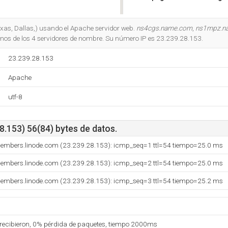
Do you own this website?
exas, Dallas,) usando el Apache servidor web.
ns4cgs.name.com
,
ns1mpz.n
nos de los 4 servidores de nombre. Su número IP es 23.239.28.153.
23.239.28.153
Apache
utf-8
8.153) 56(84) bytes de datos.
members.linode.com (23.239.28.153): icmp_seq=1 ttl=54 tiempo=25.0 ms
members.linode.com (23.239.28.153): icmp_seq=2 ttl=54 tiempo=25.0 ms
members.linode.com (23.239.28.153): icmp_seq=3 ttl=54 tiempo=25.2 ms
 recibieron, 0% pérdida de paquetes, tiempo 2000ms