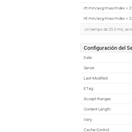
rtt min/avg/max/mdev = 
rtt min/avg/max/mdev = 
Un tiempo de 25.0 ms, se r
Configuración del S
Date:
Server:
Last-Modified:
ETag:
Accept-Ranges:
Content-Length:
Vary:
Cache-Control: