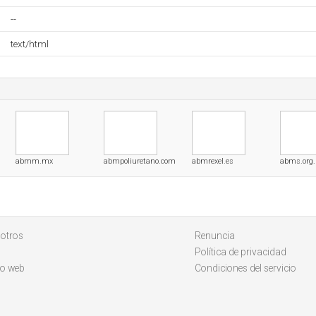
--
text/html
abmm.mx
abmpoliuretano.com
abmrexel.es
abms.org.
otros
Renuncia
Política de privacidad
io web
Condiciones del servicio