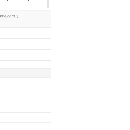
OK
ame.com
, y