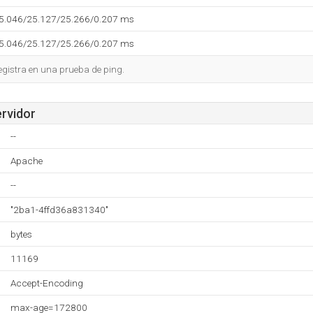
25.046/25.127/25.266/0.207 ms
25.046/25.127/25.266/0.207 ms
egistra en una prueba de ping.
ervidor
--
Apache
--
"2ba1-4ffd36a831340"
bytes
11169
Accept-Encoding
max-age=172800