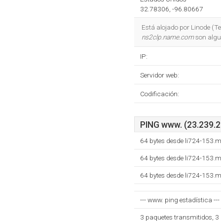
32.78306, -96.80667
Está alojado por Linode (T
ns2clp.name.com
son algu
IP:
Servidor web:
Codificación:
PING www. (23.239.2
64 bytes desde li724-153.
64 bytes desde li724-153.
64 bytes desde li724-153.
--- www. ping estadística ---
3 paquetes transmitidos, 3