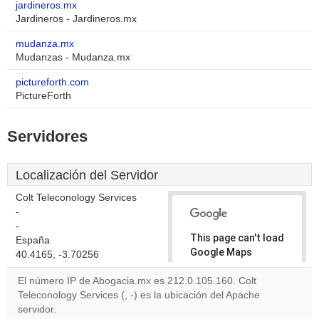
jardineros.mx
Jardineros - Jardineros.mx
mudanza.mx
Mudanzas - Mudanza.mx
pictureforth.com
PictureForth
Servidores
Localización del Servidor
Colt Teleconology Services
-
-
This page can't load
España
Google Maps
40.4165, -3.70256
correctly.
El número IP de Abogacia.mx es 212.0.105.160. Colt
Teleconology Services (, -) es la ubicación del Apache
Do you
OK
servidor.
own this