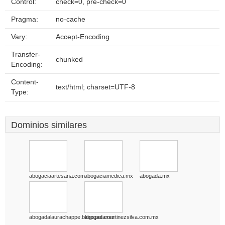
Control:
check=0, pre-check=0
Pragma:
no-cache
Vary:
Accept-Encoding
Transfer-
chunked
Encoding:
Content-
text/html; charset=UTF-8
Type:
Dominios similares
abogaciaartesana.com
abogaciamedica.mx
abogada.mx
abogadalaurachappe.blogspot.com
abogadamartinezsilva.com.mx