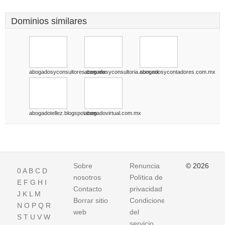
Dominios similares
abogadosyconsultores.com.mx
abogadosyconsultoria.com.mx
abogadosycontadores.com.mx
abogadotellez.blogspot.com
abogadovirtual.com.mx
Sobre
Renuncia
© 2026
0
A
B
C
D
nosotros
Política de
E
F
G
H
I
Contacto
privacidad
J
K
L
M
Borrar sitio
Condiciones
N
O
P
Q
R
web
del
S
T
U
V
W
servicio