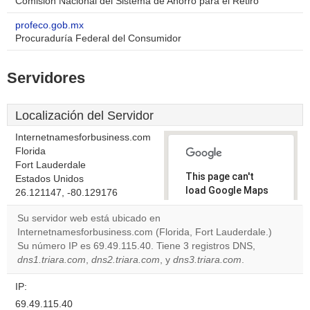
Comisión Nacional del Sistema de Ahorro para el Retiro
profeco.gob.mx
Procuraduría Federal del Consumidor
Servidores
Localización del Servidor
Internetnamesforbusiness.com
Florida
Fort Lauderdale
This page can't
Estados Unidos
load Google Maps
26.121147, -80.129176
correctly.
Su servidor web está ubicado en
Internetnamesforbusiness.com (Florida, Fort Lauderdale.)
Do you
OK
Su número IP es 69.49.115.40. Tiene 3 registros DNS,
own this
website?
dns1.triara.com
,
dns2.triara.com
, y
dns3.triara.com
.
IP:
69.49.115.40