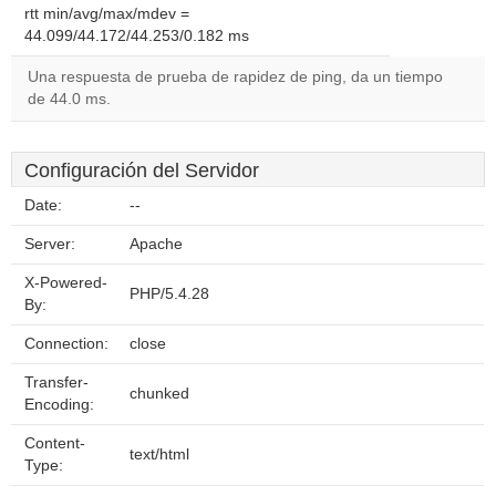
rtt min/avg/max/mdev =
44.099/44.172/44.253/0.182 ms
Una respuesta de prueba de rapidez de ping, da un tiempo
de 44.0 ms.
Configuración del Servidor
Date:
--
Server:
Apache
X-Powered-
PHP/5.4.28
By:
Connection:
close
Transfer-
chunked
Encoding:
Content-
text/html
Type: