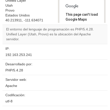
Unified Layer
Utah
Provo
This page can't load
Estados Unidos
Google Maps
40.213911, -111.634071
correctly.
El entorno del lenguaje de programación es PHP/5.4.28.
Unified Layer (Utah, Provo) es la ubicación del Apache
Do you
OK
servidor.
own this
website?
IP:
192.163.253.241
Desarrollado por:
PHP/5.4.28
Servidor web:
Apache
Codificación:
utf-8