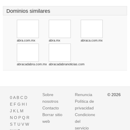
Dominios similares
abra.com.mx
abra.mx
abraca.com.mx
abracadabra.com.mx
abracadabranoticias.com
Sobre
Renuncia
© 2026
0
A
B
C
D
nosotros
Política de
E
F
G
H
I
Contacto
privacidad
J
K
L
M
Borrar sitio
Condiciones
N
O
P
Q
R
web
del
S
T
U
V
W
servicio