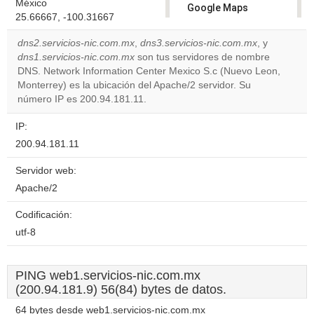
México
Google Maps
25.66667, -100.31667
correctly.
dns2.servicios-nic.com.mx
,
dns3.servicios-nic.com.mx
, y
Do you
dns1.servicios-nic.com.mx
son tus servidores de nombre
OK
own this
DNS. Network Information Center Mexico S.c (Nuevo Leon,
website?
Monterrey) es la ubicación del Apache/2 servidor. Su
número IP es 200.94.181.11.
IP:
200.94.181.11
Servidor web:
Apache/2
Codificación:
utf-8
PING web1.servicios-nic.com.mx
(200.94.181.9) 56(84) bytes de datos.
64 bytes desde web1.servicios-nic.com.mx