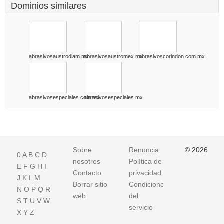
Dominios similares
abrasivosaustrodiam.mx
abrasivosaustromex.mx
abrasivoscorindon.com.mx
abrasivosespeciales.com.mx
abrasivosespeciales.mx
Sobre
Renuncia
© 2026
0
A
B
C
D
nosotros
Política de
E
F
G
H
I
Contacto
privacidad
J
K
L
M
Borrar sitio
Condiciones
N
O
P
Q
R
web
del
S
T
U
V
W
servicio
X
Y
Z