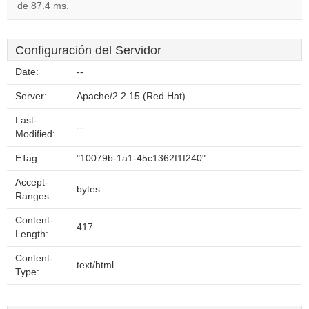
de 87.4 ms.
Configuración del Servidor
Date:
--
Server:
Apache/2.2.15 (Red Hat)
Last-
--
Modified:
ETag:
"10079b-1a1-45c1362f1f240"
Accept-
bytes
Ranges:
Content-
417
Length:
Content-
text/html
Type: