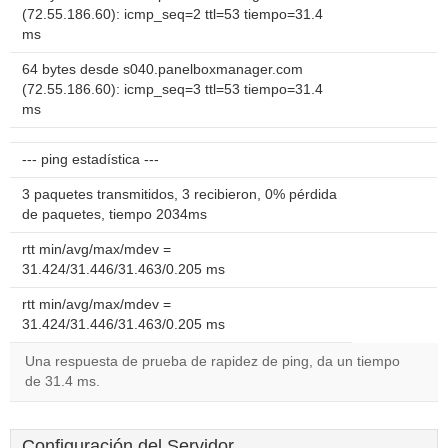
(72.55.186.60): icmp_seq=2 ttl=53 tiempo=31.4
ms
64 bytes desde s040.panelboxmanager.com
(72.55.186.60): icmp_seq=3 ttl=53 tiempo=31.4
ms
--- ping estadística ---
3 paquetes transmitidos, 3 recibieron, 0% pérdida
de paquetes, tiempo 2034ms
rtt min/avg/max/mdev =
31.424/31.446/31.463/0.205 ms
rtt min/avg/max/mdev =
31.424/31.446/31.463/0.205 ms
Una respuesta de prueba de rapidez de ping, da un tiempo
de 31.4 ms.
Configuración del Servidor