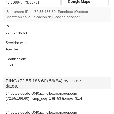
Google Maps
45.50884, -73.58781
correctly.
Su número IP es 72.55.186.60. Panelbox (Quebec,
Montreal) es la ubicación del Apache servidor.
Do you
OK
own this
website?
IP:
72.55.186.60
Servidor web:
Apache
Codificación:
utf-8
PING (72.55.186.60) 56(84) bytes de
datos.
64 bytes desde s040.panelboxmanager.com
(72.55.186.60): icmp_seq=1 ttl=53 tiempo=31.4
ms
64 bytes desde s040.panelboxmanager.com